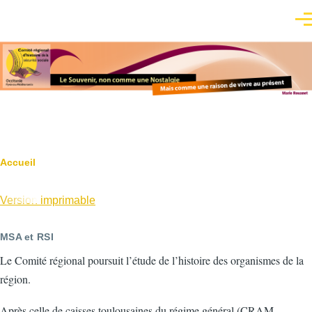
Aller au contenu principal
Men
Fil
Accueil
d'Ariane
Version imprimable
MSA et RSI
Le Comité régional poursuit l’étude de l’histoire des organismes de la
région.
Après celle de caisses toulousaines du régime général (CRAM,