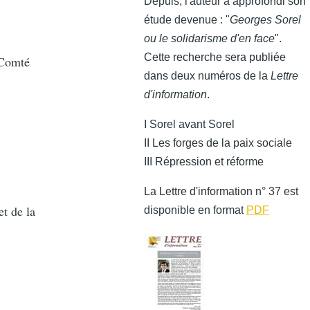
Depuis, l'auteur a approfondi son
étude devenue : "
Georges Sorel
ou le solidarisme d'en face
".
Cette recherche sera publiée
-Comté
dans deux numéros de la
Lettre
d'information
.
I Sorel avant Sorel
II Les forges de la paix sociale
III Répression et réforme
La Lettre d'information n° 37 est
t de la
disponible en format
PDF