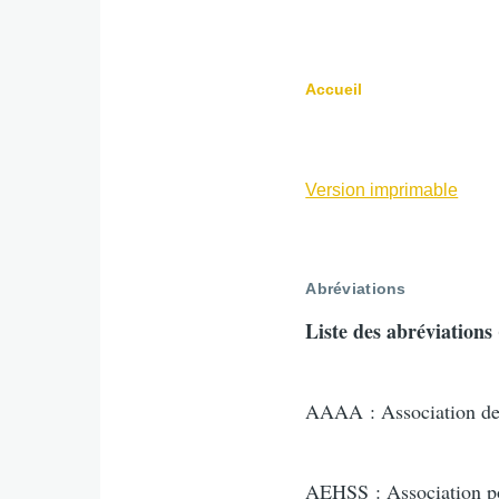
Accueil
Fil
d'Ariane
Version imprimable
Abréviations
Liste des abréviations 
AAAA : Association des
AEHSS : Association pou